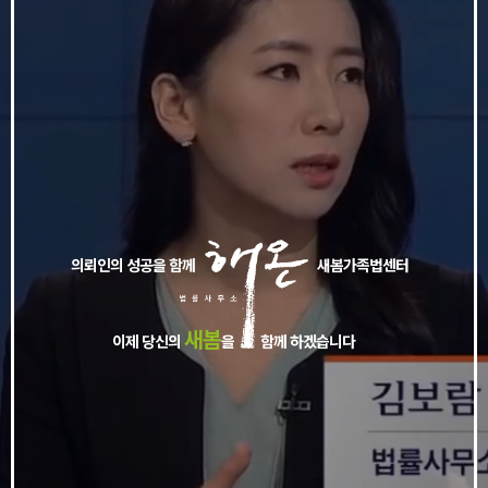
의뢰인의 성공을 함께
새봄가족법센터
새봄
이제 당신의
을
함께 하겠습니다