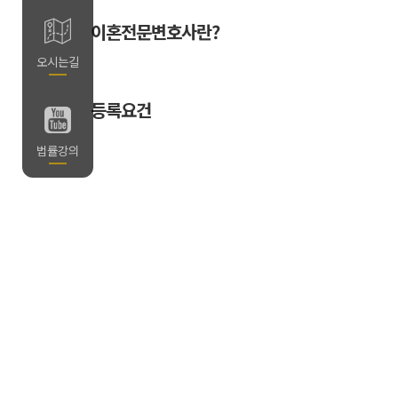
이혼전문변호사란?
길
오시는길
등록요건
의
법률강의