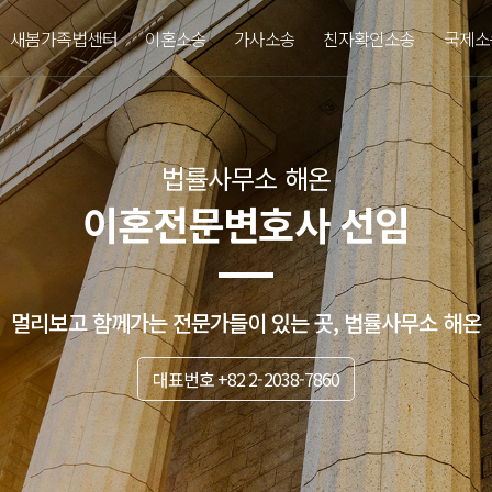
새봄가족법센터
이혼소송
가사소송
친자확인소송
국제소
법률사무소 해온
이혼전문변호사 선임
멀리보고 함께가는 전문가들이 있는 곳, 법률사무소 해온
대표번호 +82 2-2038-7860