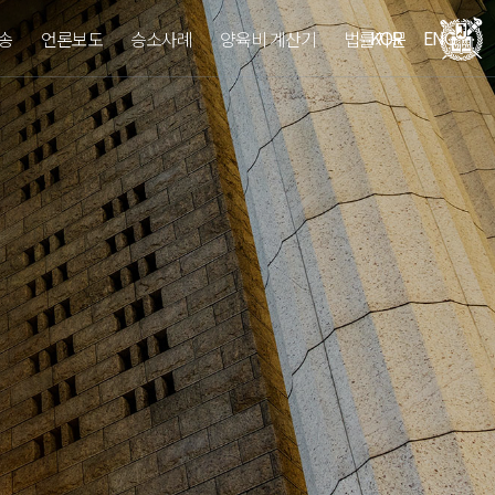
KOR
ENG
송
언론보도
승소사례
양육비 계산기
법률자문