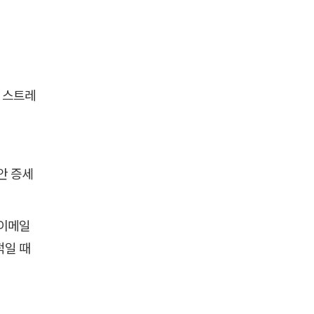
한 스트레
안 증세
 이메일
적일 때