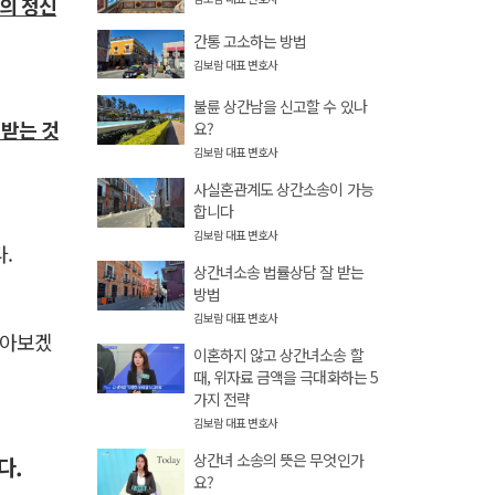
나의 정신
간통 고소하는 방법
김보람 대표 변호사
불륜 상간남을 신고할 수 있나
 받는 것
요?
김보람 대표 변호사
사실혼관계도 상간소송이 가능
합니다
김보람 대표 변호사
.
상간녀소송 법률상담 잘 받는
방법
김보람 대표 변호사
알아보겠
이혼하지 않고 상간녀소송 할
때, 위자료 금액을 극대화하는 5
가지 전략
김보람 대표 변호사
상간녀 소송의 뜻은 무엇인가
다.
요?