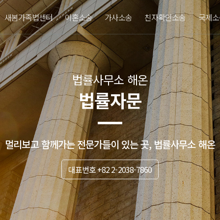
새봄가족법센터
이혼소송
가사소송
친자확인소송
국제소
법률사무소 해온
법률자문
멀리보고 함께가는 전문가들이 있는 곳, 법률사무소 해온
대표번호 +82 2-2038-7860