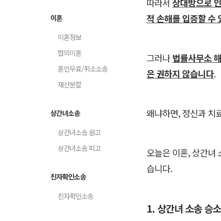
따라서
상대방으로 인
적 손해를 입증할 수
이혼
이혼정보
협의이혼
그러나
법률사무소 해
혼인무효/취소소송
은 권하지 않습니다
.
재산분할
왜냐하면, 정신과 치
상간녀소송
상간녀소송 원고
상간녀소송 피고
오늘은 이혼, 상간녀
습니다.
친자확인소송
친자확인소송
1. 상간녀 소송 