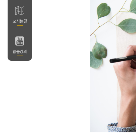
길
오시는길
의
법률강의