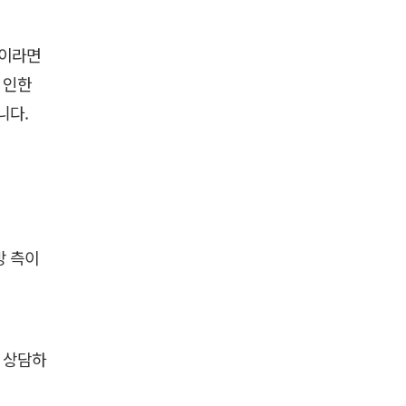
록이라면
 인한
니다.
방 측이
 상담하