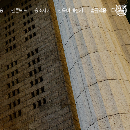
KOR
ENG
송
언론보도
승소사례
양육비 계산기
법률자문