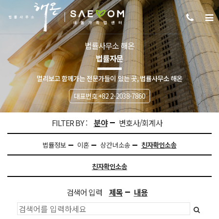
법률사무소 해온
법률자문
멀리보고 함께가는 전문가들이 있는 곳, 법률사무소 해온
대표번호 +82 2-2038-7860
FILTER BY :
분야
변호사/회계사
법률정보
이혼
상간녀소송
친자확인소송
친자확인소송
검색어 입력
제목
내용