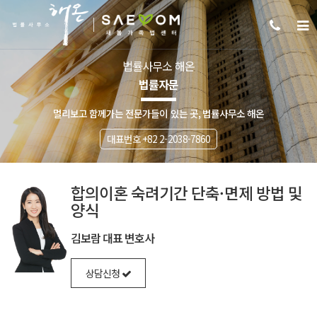
법률사무소 해온
법률자문
멀리보고 함께가는 전문가들이 있는 곳, 법률사무소 해온
대표번호 +82 2-2038-7860
합의이혼 숙려기간 단축·면제 방법 및
양식
김보람 대표 변호사
상담신청