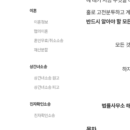
이혼
홀로 고전분투하고 계
반드시 알아야 할 모
이혼정보
협의이혼
혼인무효/취소소송
모든 
재산분할
상간녀소송
하
상간녀소송 원고
상간녀소송 피고
친자확인소송
법률사무소 해
친자확인소송
목차