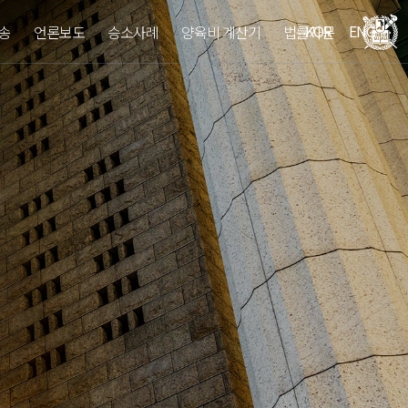
KOR
ENG
송
언론보도
승소사례
양육비 계산기
법률자문