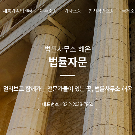
새봄가족법센터
이혼소송
가사소송
친자확인소송
국제소
법률사무소 해온
법률자문
멀리보고 함께가는 전문가들이 있는 곳, 법률사무소 해온
대표번호 +82 2-2038-7860