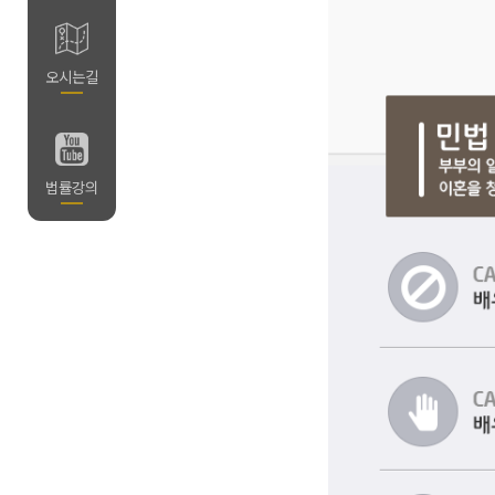
길
오시는길
의
법률강의